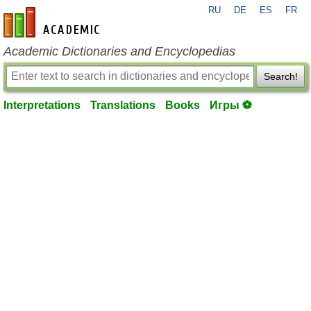
RU
DE
ES
FR
en-academic.com
Academic Dictionaries and Encyclopedias
Search!
Interpretations
Translations
Books
Игры ⚽