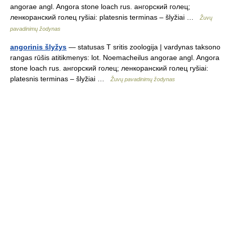
angorae angl. Angora stone loach rus. ангорский голец;
ленкоранский голец ryšiai: platesnis terminas – šlyžiai …
Žuvų
pavadinimų žodynas
angorinis šlyžys
— statusas T sritis zoologija | vardynas taksono
rangas rūšis atitikmenys: lot. Noemacheilus angorae angl. Angora
stone loach rus. ангорский голец; ленкоранский голец ryšiai:
platesnis terminas – šlyžiai …
Žuvų pavadinimų žodynas