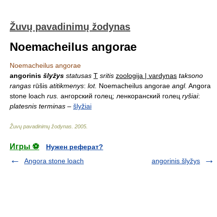
Žuvų pavadinimų žodynas
Noemacheilus angorae
Noemacheilus angorae
angorinis
šlyžys
statusas
T
sritis
zoologija | vardynas
taksono
rangas
rūšis
atitikmenys
:
lot.
Noemacheilus angorae
angl.
Angora
stone loach
rus.
ангорский голец; ленкоранский голец
ryšiai
:
platesnis terminas
–
šlyžiai
Žuvų pavadinimų žodynas
.
2005
.
Игры ⚽
Нужен реферат?
Angora stone loach
angorinis šlyžys