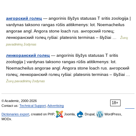
ангорский голец
— angorinis šlyžys statusas T sritis zoologija |
vardynas taksono rangas rūšis atitikmenys: lot. Noemacheilus
angorae angl. Angora stone loach rus. ангорский голец;
ленкоранский голец ryšiai: platesnis terminas – šlyžiai …
Žuvų
pavadinimų žodynas
ленкоранский голец
— angorinis šlyžys statusas T sritis
zoologija | vardynas taksono rangas rūšis atitikmenys: lot.
Noemacheilus angorae angl. Angora stone loach rus. ангорский
голец; ленкоранский голец ryšiai: platesnis terminas – šlyžiai …
Žuvų pavadinimų žodynas
© Academic, 2000-2026
18+
Contact us:
Technical Support
,
Advertising
Dictionaries export
, created on PHP,
Joomla,
Drupal,
WordPress,
MODx.