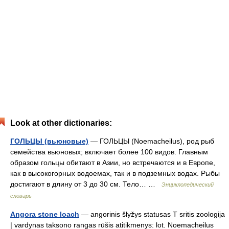
Look at other dictionaries:
ГОЛЬЦЫ (вьюновые)
— ГОЛЬЦЫ (Noemacheilus), род рыб
семейства вьюновых; включает более 100 видов. Главным
образом гольцы обитают в Азии, но встречаются и в Европе,
как в высокогорных водоемах, так и в подземных водах. Рыбы
достигают в длину от 3 до 30 см. Тело… …
Энциклопедический
словарь
Angora stone loach
— angorinis šlyžys statusas T sritis zoologija
| vardynas taksono rangas rūšis atitikmenys: lot. Noemacheilus